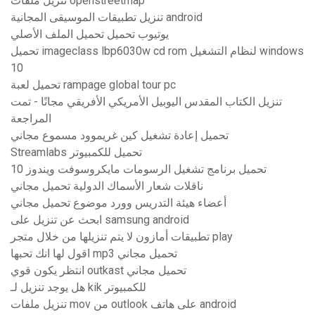
تنزيل ملفات openstreetmap
تنزيل تطبيقات الموسيقى المجانية android
يوتيوب تحميل تحميل الملف الأصلي
تحميل imageclass lbp6030w cd rom لنظام التشغيل windows
10
تحميل لعبة rampage global tour pc
تنزيل الكتاب المقدس اليوبيل الأمريكي الأفريقي مجانًا - تمت
المراجعة
تحميل إعادة تشغيل كين غريموود مسموع مجاني
Streamlabs تحميل للكمبيوتر
تحميل برنامج تشغيل الرسومات مايكروسوفت ويندوز 10
ناقلات شعار الأسماك الدولية تحميل مجاني
أعضاء هيئة التدريس وورد موضوع تحميل مجاني
ابحث عن تنزيل على samsung android
تطبيقات أمازون لا يتم تنزيلها من خلال متجر play
اقول لها انك تحبها mp3 تحميل مجاني
انتظر يكون قوي outkast تحميل مجاني
هل يوجد تنزيل لـ kik للكمبيوتر
تنزيل ملفات mov من outlook على هاتف android