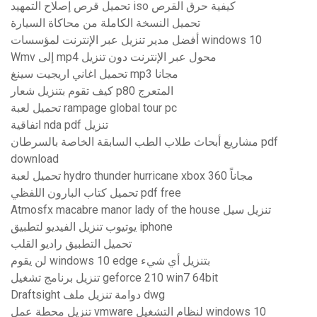
تحميل قرص إصلاح التمهيد iso كيفية حرق القرص
تحميل النسخة الكاملة من محاكاة السيارة
أفضل مدير تنزيل عبر الإنترنت لمؤسسات windows 10
Wmv إلى mp4 محول عبر الإنترنت دون تنزيل
تحميل اغاني اريجيت سينغ mp3 مجانا
كيف تقوم بتنزيل شعار p80 المتعرج
تحميل لعبة rampage global tour pc
اتفاقية nda pdf تنزيل
مشاريع أبحاث طلاب الطب السابقة الخاصة بالسرطان pdf
download
تحميل لعبة hydro thunder hurricane xbox 360 مجاناً
تحميل كتاب البارون اللفظي pdf free
Atmosfx macabre manor lady of the house تنزيل سيل
يوتيوب تنزيل الفيديو لتطبيق iphone
تحميل التطبيق راديو القلب
لن يقوم windows 10 edge بتنزيل أي شيء
تنزيل برنامج تشغيل geforce 210 win7 64bit
Draftsight دوامة تنزيل ملف dwg
تنزيل محطة عمل vmware لنظام التشغيل windows 10