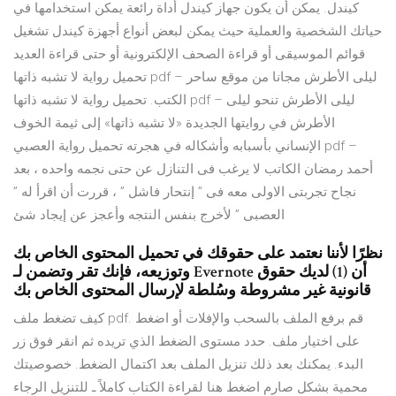
كيندل. يمكن أن يكون جهاز كيندل أداة رائعة يمكن استخدامها في
حياتك الشخصية والعملية حيث يمكن لبعض أنواع أجهزة كيندل تشغيل
قوائم الموسيقى أو قراءة الصحف الإلكترونية أو حتى قراءة العديد
تحميل رواية لا تشبه ذاتها pdf – ليلى الأطرش مجانا من موقع ساحر
الكتب. تحميل رواية لا تشبه ذاتها pdf – ليلى الأطرش تنحو ليلى
الأطرش في روايتها الجديدة «لا تشبه ذاتها» إلى ثيمة الخوف
الإنساني بأسبابه وأشكاله في هجرته تحميل رواية العصبي pdf –
أحمد رمضان الكاتب لا يرغب فى التنازل عن حتى نجمه واحده ، بعد
نجاح تجربتى الاولى معه فى ” إنتحار فاشل ” ، قررت أن اقرأ له ”
العصبى ” لأخرج بنفس النتجه وأعجز عن إيجاد شئ
نظرًا لأننا نعتمد على حقوقك في تحميل المحتوى الخاص بك
وتوزيعه، فإنك تقر وتضمن لـ Evernote أن (1) لديك حقوق
قانونية غير مشروطة وسُلطة لإرسال المحتوى الخاص بك
كيف تضغط ملف pdf. قم برفع الملف بالسحب والإفلات أو اضغط
على اختيار ملف. حدد مستوى الضغط الذي تريده ثم انقر فوق زر
البدء. يمكنك بعد ذلك تنزيل الملف بعد اكتمال الضغط. خصوصيتك
محمية بشكل صارم اضغط هنا لقراءة الكتاب كاملاً ـ للتنزيل الرجاء