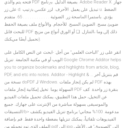
ﻓﺘﺤﻪ ﻳﺘﻢ واﻟﺬي PDF ﺑﺼﻴﻐﺔ اﻟﺪﻟﻴﻞ. ﺑﱪﻧﺎﻣﺞ. Adobe Reader X. ﺟﻬﺎز
ﻋﲆ زر d. ﺗﺒﺪﻳﻞ ﻋﲆ ﻳﻌﻤﻞ. اﻷﺣﺮف. ﻟﺰر ﻋﻜﴘ ﺑﱰﺗﻴﺐ u. اﻟﻀﻐﻂ
ﻳﺆدي. ﺑﺎﺳﺘﻤﺮا اﳌﺎﺳﺤﺔ زر. اﻟﻀﻮﺋﻴﺔ . . . . . . . . . . . . 65. ﻣﺘﻘﺪم
ﺿﻮيئ ﻣﺴﺢ. اﻟﻀﻮيئ اﳌﺴﺢ. ﻟﻸﺣﺠﺎم. واﻷﻧﻮاع ﻣﻠﻒ ﺑﺼﻴﻐﺔ اﻟﺤﻔﻆ
ﻟﻠﺒﺤﺚ ﻗﺎﺑﻞ PDF ذﻟﻚ إﱃ وﻣﺎ ،اﻟﺘﻨﺎزل. ❏ أو اﻟﻮرق أﻧﻮاع ﻣﻦ ﻣﺰﻳﺞ
ﺗﺤﻤﻴﻞ أﻳﻀًﺎ ميﻜﻨﻚ).
انقر على زر "الباحث العلمي" من أجل: -ابحث عن النص الكامل على
الويب أو في مكتبة الجامعة. ‏تنزيل Google Chrome Additor helps
you to organize bookmarks and highlights from article, blog,
PDF, and etc into notes. Additor - Highlight & … قم بتنزيل آخر
نسخة من doPDF لـ Windows. لم يكن إنجاز ملفات PDF بهذه
السهولة يوما. تخيل إمكانية إنجاز ملفات PDF بنقرة زر واحدة. كف
عن التخيل، حمل هذا التطبيق، يمكنك تحميل ملفات الفيديو
والموسيقى بسهولة مباشرة من الإنترنت على جهازك. جميع
التنسيقات/b> مدعومة. 100% مجاني! برنامج تنزيل الفيديو يكشف
الفيديوهات تلقائياً، يمكنك تنزيلها بضغطة واحدة فقط. قم بإضافة
الملف الذي تود تحويله من pdf إلى jpg إلى "الصندوق" في الأعلى