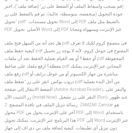
(قم بسحب واسقاط الملف أو الضغط على زر" إضافة ملف")، اختر
جودة التحويل (منخفضة، متوسطة، عالية)، ثم قم بالضغط على زر
"تحويل pdf". تحويل مستندات Word إلى PDF بالضبط مثل ملف
PDF الأصلي. تحويل Word إلى PDF عبر الإنترنت وبسهولة ومجانا.
هل تجد أنه من السهل فتح ملف pdf فى متصفح كروم لكنك لا تعرف
كيفية حفظ ملف pdf المفتوح فى جوجل كروم، لأنه لا يوجد زر تحميل
أو حفظ؟ أو بعد القيام بعملية الحفظ تجد أن ملفات pdf المحفوظة
معطلة؟ ارفع ملفك على ضاغط pdf المجاني عبر الإنترنت.يمكنك
رفع ملف pdf مباشرة من جهاز الكمبيوتر أو من غوغل درايف أو
دروب بوكس. انقر على زر "ضغط ملف pdf"من أجل البدء بعملية
الضغط الانتقال إلى صفحة (Adobe Acrobat Reader)، والنقر على
زر التثبيت الآن (Install Now). النقر على زر تشغيل (Run)، عند ظهور
رسالة تنزيل الملف في نافذة المصفح. 2. ZAMZAR Zamzar هو
محول PDF آخر على الإنترنت يحول من PDF إلى Word. باستخدام
هذا البرنامج عبر الإنترنت، يمكنك تحويل PDF إلى Word عبر الإنترنت
دون تنزيل أي تطبيقات. كيفية إضافة ملف بي دي اف إلى جهاز