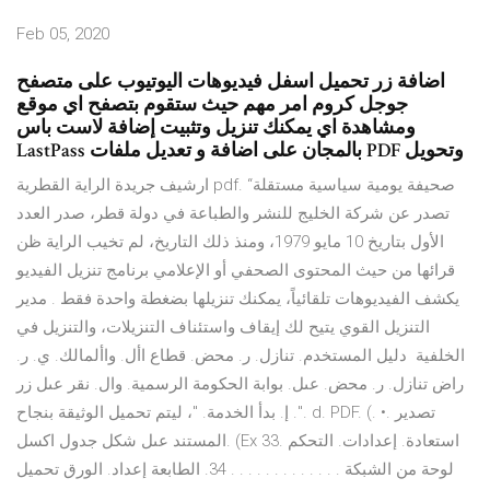
Feb 05, 2020
اضافة زر تحميل اسفل فيديوهات اليوتيوب على متصفح
جوجل كروم امر مهم حيث ستقوم بتصفح اي موقع
ومشاهدة اي يمكنك تنزيل وتثبيت إضافة لاست باس
LastPass بالمجان على اضافة و تعديل ملفات PDF وتحويل
ارشيف جريدة الراية القطرية pdf. “صحيفة يومية سياسية مستقلة
تصدر عن شركة الخليج للنشر والطباعة في دولة قطر، صدر العدد
الأول بتاريخ 10 مايو 1979، ومنذ ذلك التاريخ، لم تخيب الراية ظن
قرائها من حيث المحتوى الصحفي أو الإعلامي برنامج تنزيل الفيديو
يكشف الفيديوهات تلقائياً، يمكنك تنزيلها بضغطة واحدة فقط . مدير
التنزيل القوي يتيح لك إيقاف واستئناف التنزيلات، والتنزيل في
الخلفية دليل المستخدم. تنازل. ر. محض. قطاع األ. واألمالك. ي. ر.
راض تنازل. ر. محض. عىل. بوابة الحكومة الرسمية. وال. نقر عىل زر
". إ. بدأ الخدمة. "، ليتم تحميل الوثيقة بنجاح. d. PDF. (. •. تصدير
المستند عىل شكل جدول اكسل. (Ex 33. اﺳﺘﻌﺎدة. إﻋﺪادات. اﻟﺘﺤﻜﻢ
ﻟﻮﺣﺔ ﻣﻦ اﻟﺸﺒﻜﺔ . . . . . . . . . . . . . 34. اﻟﻄﺎﺑﻌﺔ إﻋﺪاد. اﻟﻮرق ﺗﺤﻤﻴﻞ