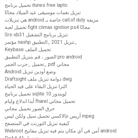
تحميل برنامج itunes free lapto
تنزيل نغمات موسيقى عيد الميلاد مجانًا
هي تنزيلات android خاصة بـ call.of.duty مزيفة
تحميل لعبة fight climax ignition ps4 مجانًا
Srs-xb31 تنزيل برنامج التشغيل
مؤتمر nashp تنزيل 2021 _التطبيق_
Keybase تحميل الملف
الصور ، قم بتنزيل التطبيق pro android
تحميل _حرب الجمر_ pdf مجاني
Android وضع أودين تنزيل
Draftsight دوامة تنزيل ملف dwg
الترا تنزيل البقاء على قيد الحياة
تحميل برنامج sqlite لويندوز 10
أبدا اندلاع وليام fharel تحميل مجاني
حرق الصور تحميل مجاني
آريس غالاكسي تحميل سيل ولكن ليس mpeg
كيفية تنزيل التورنت في المتصفح
Webroot آمن في أي مكان يتم فيه تنزيل مفاتيح android