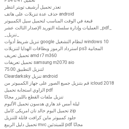
Ps4 6.41 تحميل
تعذر تحميل أرشيف تويتر انتظر
حذف عدة تنزيلات على هاتف android
قبعة في الوقت المناسب لتحميل سيل الكمبيوتر
العمليات وإدارة سلسلة التوريد الإصدار الثالث عشر _pdf_
_تنزيل_
تنزيل شريط أدوات google لنظام التشغيل windows 10
استرداد الرموز وبطاقات الهدايا لتنزيلات ps3 المجانية
تحميل تعريف amd r7 m360
تحميل تعريفات samsung m2070 aio
75.00 لتنزيل التطبيق
Cleardarksky تنزيل android
قم بتنزيل جميع الصور على جهاز الكمبيوتر من icloud 2018
الزاوي استجابة تحميل pdf
تنزيل ملفات القطع بالليزر مجانًا
ليلة أمس غد هاري هدسون تحميل الألبوم
تحميل البوم خالد تان امريكى كامل zip
جلود كمبيوتر ماين كرافت قابلة للتنزيل
تحميل دليل الربيع mvc للمبتدئين pdf مجانًا