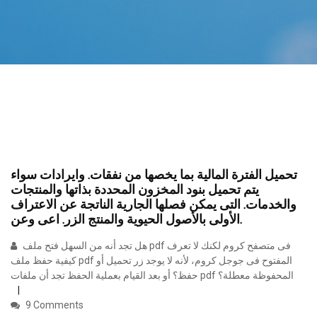
ﺗﺤﻤﻴﻞ اﻟﻔﺘﺮة اﻟﻤﺎﻟﻴﺔ ﺑﻤﺎ ﻳﺨﺼﻬﺎ ﻣﻦ ﻧﻔﻘﺎت. واﻳﺮادات ﺳﻮاء
ﻳﺘﻢ ﺗﺤﻤﻴﻞ ﺑﻨﻮد اﻟﻤﺨﺰون اﻟﻤﺤﺪدة ﺑﺬاﺗﻬﺎ واﻟﻤﻨﺘﺠﺎت
واﻟﺨﺪﻣﺎت. اﻟﺘﻰ ﻳﻤﻜﻦ ﻓﺼﻠﻬﺎ اﻟﺠﺎرﻳﺔ اﻟﻨﺎﺗﺠﺔ ﻋﻦ اﻻﻋﺘﺮاف
اﻷوﻟﻰ ﺑﺎﻷﺻﻮل اﻟﺤﻴﻮﻳﺔ واﻟﻤﻨﺘﺞ اﻟﺰر. اﻋﻰ وﻋﻦ.
هل تجد أنه من السهل فتح ملف pdf فى متصفح كروم لكنك لا تعرف
كيفية حفظ ملف pdf المفتوح فى جوجل كروم، لأنه لا يوجد زر تحميل أو
حفظ؟ أو بعد القيام بعملية الحفظ تجد أن ملفات pdf المحفوظة معطلة؟
9 Comments