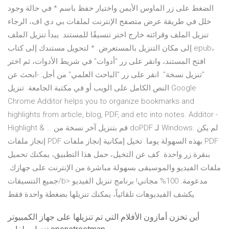
الضغط على زر الماوس الأيمن واختيار حفظ باسم * في حالة وجود
خلل في طريقة عرض متصفح الإنترنت لملفات بي دي اف، الرجاء
تنزيل الملف وقرائته خارج اختر تنسيقًا للمستند. يبدأ تنزيل الملف
إلى مكان التنزيل بالمستعرض. * لتحويل مستندك إلى كتاب epub،
افتح المستند، وانقر على زر "أدوات" في شريط الأدوات، ثم اختر
"تنزيل نسخة". انقر على زر "الباحث العلمي" من أجل: -ابحث عن
النص الكامل على الويب أو في مكتبة الجامعة. ‏تنزيل Google
Chrome Additor helps you to organize bookmarks and
highlights from article, blog, PDF, and etc into notes. Additor -
Highlight & … قم بتنزيل آخر نسخة من doPDF لـ Windows. لم يكن
إنجاز ملفات PDF بهذه السهولة يوما. تخيل إمكانية إنجاز ملفات PDF
بنقرة زر واحدة. كف عن التخيل، حمل هذا التطبيق، يمكنك تحميل
ملفات الفيديو والموسيقى بسهولة مباشرة من الإنترنت على جهازك.
جميع التنسيقات/b> مدعومة. 100% مجاني! برنامج تنزيل الفيديو
يكشف الفيديوهات تلقائياً، يمكنك تنزيلها بضغطة واحدة فقط.
أين تخزن أمازون الأفلام التي تم تنزيلها على جهاز الكمبيوتر