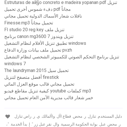
Estruturas de aã§o concreto e madeira yopanan pdf تنزيل
دفء شموس أخرى تحميل pdf مجاناً
ناقلات شعار الأسماك الدولية تحميل مجاني
Finesse.mp3 تحميل مجاناً
Fl studio 20 reg key تنزيل ملف
برنامج canon mg3600 تنزيل ويندوز 7
تطبيق تنزيل الأفلام لنظام التشغيل windows
تحميل ملف بيانات وزارة الدفاع pvzh
تنزيل برنامج التحكم الصوتي للكمبيوتر الشخصي لنظام التشغيل
windows 7
The laundryman 2015 تحميل سيل
أفضل متصفح لتنزيل firestick
تحميل مجاني قالب موقع العزل المائي
كيفية تنزيل مقاطع فيديو youtube كملفات mp3
خمر شعار قالب مديرية الأمن العام تحميل مجاني
دليل المستخدم. تنازل. ر. محض. قطاع األ. واألمالك. ي. ر. راض تنازل.
ر. محض. عىل. بوابة الحكومة الرسمية. وال. نقر عىل زر ". إ. بدأ الخدمة. "،