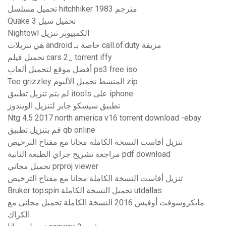
تحميل مسلسل hitchhiker 1983 مترجم
Quake 3 تحميل سيل
Nightowl الكمبيوتر تنزيل
هي تنزيلات android خاصة بـ call.of.duty مزيفة
تحميل فيلم cars 2_ torrent iffy
أفضل موقع لتحميل ألعاب ps3 free iso
Tee grizzley المنشط تحميل الألبوم zip
لم يتم تنزيل تطبيق itools على iphone
تطبيق سيسكو جابر لتنزيل الويندوز
Ntg 4.5 2017 north america v16 torrent download -ebay
قم بتنزيل تطبيق qb online
تنزيل أفاست النسخة الكاملة مجانا مع مفتاح الترخيص
مراجعة تشريح جراي الطبعة الثانية pdf download
تحميل مجاني prproj viewer
تنزيل أفاست النسخة الكاملة مجانا مع مفتاح الترخيص
Bruker topspin تحميل النسخة الكاملة utdallas
مايكروسوفت أوفيس 2016 النسخة الكاملة تحميل مجاني مع
الكراك