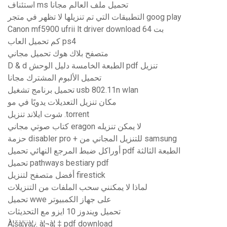
استئناف ms تحميل ملف العالم مجانا
التطبيقات التي تم تنزيلها لا تظهر في متجر goog play
Canon mf5900 ufrii lt driver download 64 بت
كم تحميل العاب ps4
متصفح بلاك هوك تحميل مجاني
D & d الطبعة الخامسة دليل الوحش pdf تنزيل
تحميل الألبوم المشترك مجانا
تحميل برنامج تشغيل usb 802.11n wlan
مكان تنزيل التعديلات يدويًا في مو
شوت ايلاند تنزيل .torrent
كتاب صوتي مجاني eragon لا يمكن تنزيله
حزمة disabler pro + للتنزيل المجاني من samsung
أوراكل ضبط المرجع النهائي تحميل pdf الطبعة الثالثة
تحميل pathways bestiary pdf
أفضل متصفح لتنزيل firestick
لماذا لا يمكنني سحب الملفات من التنزيلات
تحميل wwe على جهاز الكمبيوتر
تحميل ويندوز 10 ايزو مع التحديثات
À¦šà¦ÿà¦¿ à¦¬à¦ ‡ pdf download