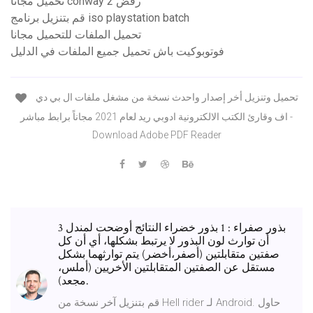
تحميل مجانا conway رفض 2
قم بتنزيل برنامج iso playstation batch
تحميل الملفات للتحميل مجانا
فوتوبوكيت باش تحميل جميع الملفات في الدليل
تحميل وتنزيل أخر إصدار واحدث نسخة من مشغل ملفات ال بي دي
اف وقارئ الكتب الالكترونية ادوبي ريد لعام 2021 مجاناً برابط مباشر -
Download Adobe PDF Reader
3 بذور صفراء : 1 بذور خضراء النتائج أوضحت لمندل
أن توارث لون البذور لا يرتبط بشكلها، أي أن كل
صفتين متقابلتين (أصفر،أخضر) يتم توارثهما بشكل
مستقل عن الصفتين المتقابلتين الأخريين (أملس،
مجعد).
قم بتنزيل آخر نسخة من Hell rider لـ Android. حاول