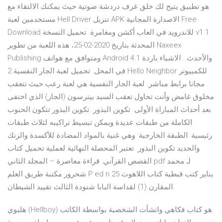
هو تطبيق يتيح لك خلق غرف دردشة صوتية حيث يمكنك الالتقاء مع
مستخدمين لعبة Hell Driver تنزيل APK الاصدارة المجانية Free
Download للاندرويد في العاب أكشن ومغامرة. تحميل النسخة v1.1
المحدثة بتاريخ 2020-02-25، هذه اللعبة من تطوير Naxeex
Publishing ومتوافق مع هواتف Android 4.1 والأحدث.. الاشياء باردة
في المحل. تحميل لعبة الجار النفسية 2 Hello Neighbor للكمبيوتر
مجانا برابط مباشر. لعبة الجار التفسية هي لعبة رعب حيث تتعقب
مخلوق غامض وأنت تحاول تعقب السيد بيترسون (الجار) الذي اختفى
بعد أحداث المباراة الأولى. تكوين البذور. تكوين البذور تتكون الحبوب
الكاملة من طبقات عديدة ويمكن تبسيط تراكيبه لثلاث طبقات
رئيسية: الطبقة الخارجية: وهي غنية بالمواد المضادة للأكسدة والزنك
والحديد تكوين البذور .تعتبر المحصلة النهائية لعملية تحميل كتاب
القصص القرآني: قراءة معاصرة – المجلد الثاني pdf لـ محمد
شحرور مكتبة طريق العلم P ed n 25 يناير كتب قبطية كتاب اللاهوت
المقارن (1) لقداسة البابا شنودة الثالث تقييد الشيطان.
هلبوي (Hellboy) هو كتاب فكاهي.وانشأت الشخصية بواسطة الكاتب