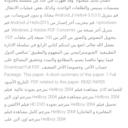
الفنان مايك ميجنولا. وقد ظهرت في عدد من سلسلة محدودة
مسميات مينيس والطلقات الواحدة، وكذلك بعض عمليات الانتقال.
‫قم بنتزيل Hello4.0.0.0.0 لـ Android مجانا، و بدون فيروسات، من
Uptodown. قم بتجريب آخر إصدار من Hello2015 لـ Android قم
بتنزيل آخر نسخة من Adobe PDF Converter لـ Windows. قم
بتحويل النصوص والصور من أكثر من 100 صيغة إلى ملفات PDF.
بفضل الله تعالى اضع بين ايديكم كتابي الرابع في سلسلة الادارة
التطبيقية "الجيوستراتيجي بين المفهوم والتطبيق" تتنافس الدول
فيما بينها تنافسا يتسم بالمطامع والتمدد وتحقيق المصالح على
حساب الآخر، وخصوصا الآخر الضعيف. Download Full PDF
Package. This paper. A short summary of this paper. 1 Full
PDF related to this paper. READ PAPER. التاريخ الأسود
للجماعة.pdf. مشاهدة فيلم Hellboy 2004 مترجم بجودة عالية. فيلم
Hellboy 2004 مترجم مشاهدة فيلم Hellboy 2004 مترجم اون لاين
تحميل فيلم Hellboy 2004 مترجم بجودة HD DVD فيلم الاكشن و
المغامرة و الفانتازيا Hellboy 2004 مترجم كامل مشاهدة فيلم
Hellboy 2004 مترجم اون لاين على