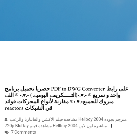
حصريا تحميل برنامج PDF to DWG Converter على رابط
واحد و سريع ® •.♥.•(التـــــكريمے اليوميے ) •.♥.• ® الفے
مبروك للجميع•.♥.•® مقارنة لأنواع المحركات فوائد
reactors قي الشبكات
مشاهدة فيلم الاكشن والفانتازيا والرعب Hellboy 2004 مترجم بجودة
720p BluRay مشاهدة فيلم Hellboy 2004 مباشرة اون لاين.
7 Comments