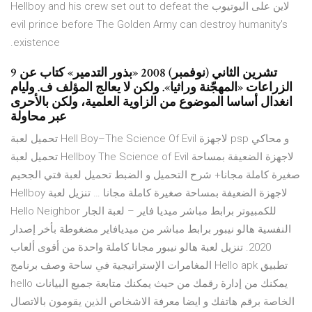
لاين على اليوتيوب Hellboy and his crew set out to defeat the
evil prince before The Golden Army can destroy humanity's
existence.
9 تشرين الثاني (نوفمبر) 2008 «بذور التدمير» كتاب عن
الزراعات «المهجّنة وراثيا». ولكن لا يعالج المؤلف ف. وليام
انغدال أساسا الموضوع من الزاوية العلمية، ولكن بالأحرى
عبر محاولة
تحميل لعبة Hell Boy–The Science Of Evil لاجهزة psp و محاكي
تحميل لعبة Hellboy The Science of Evil لاجهزة الضعيفة بمساحة
صغيرة كاملة مجانا+ شرح التحميل و الضبط تحميل لعبة فتي الجحيم
Hellboy لاجهزة الضعيفة بمساحة صغيرة كاملة مجانا … تنزيل لعبة
Hello Neighbor للكمبيوتر برابط مباشر ميديا فاير – لعبة الجار
النفسية هالو نيبور برابط مباشر من ميديافاير مضغوطة بأخر إصدار
2020. تنزيل لعبة هالو نيبور مجانا كاملة واحدة من أقوى ألعاب
المغامرات الإستراتيجية في ساحة وصف برنامج Hello apk تطبيق
hello يمكنك من إدارة رقمك من حيث يمكنك متابعة جميع البيانات
الخاصة برقم هاتفك و ايضا معرفة الاشخاص الذين يقومون بالاتصال