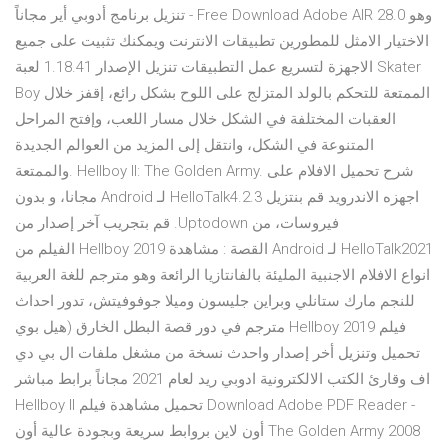
تنزيل برنامج أدوبي أير مجاناً - Free Download Adobe AIR 28.0 وهو
الاختيار الامثل للمطورين تطبيقات الانترنت ويمكنك تثبيت على جميع
الاجهزة لتسريع عمل التطبيقات تنزيل الإصدار 1.18.41 لعبة Skater
Boy الممتعة للتحكم بالولد المتزلج على اللوح بشكل رائع، إقفز خلال
العقبات المختلفة في الشكل خلال مسار اللعب، وإفتح المراحل
المتنوعة في الشكل، وانتقل إلى المزيد من العوالم الجديدة
والممتعة. Hellboy II: The Golden Army. شرح تحميل الافلام على
اجهزه الاندرويد ‫قم بنتزيل HelloTalk4.2.3 لـ Android مجانا، و بدون
فيروسات، من Uptodown. قم بتجريب آخر إصدار من
HelloTalk2021 لـ Android القصة : مشاهدة Hellboy 2019 الفيلم من
انواع الافلام الاجنبية المليئة بالفانتازيا الرائعة وهو مترجم للغة العربية
للنجم مارك ستانلي وبراين جليسون وميلا جوفوفيتش، تدور احداث
فيلم Hellboy 2019 مترجم في دور قصة البطل الخارق (هيل بوي
تحميل وتنزيل أخر إصدار واحدث نسخة من مشغل ملفات ال بي دي
اف وقارئ الكتب الالكترونية ادوبي ريد لعام 2021 مجاناً برابط مباشر
- Download Adobe PDF Reader تحميل مشاهدة فيلم Hellboy II
The Golden Army 2008 أون لاين بروابط سريعة وبجودة عالية أون