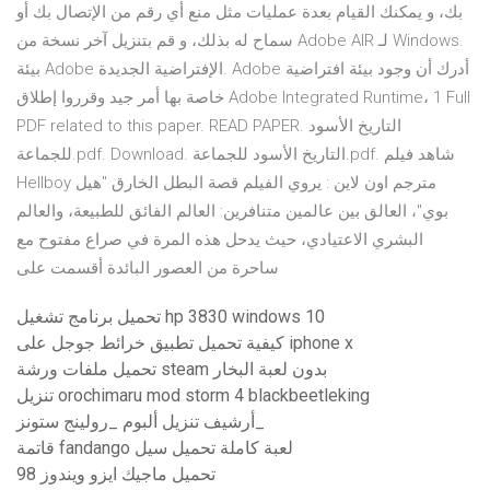
بك، و يمكنك القيام بعدة عمليات مثل منع أي رقم من الإتصال بك أو
سماح له بذلك، و قم بتنزيل آخر نسخة من Adobe AIR لـ Windows.
بيئة Adobe الإفتراضية الجديدة. Adobe أدرك أن وجود بيئة افتراضية
خاصة بها أمر جيد وقرروا إطلاق Adobe Integrated Runtime، 1 Full
PDF related to this paper. READ PAPER. التاريخ الأسود
للجماعة.pdf. Download. التاريخ الأسود للجماعة.pdf. شاهد فيلم
Hellboy مترجم اون لاين : يروي الفيلم قصة البطل الخارق "هيل
بوي"، العالق بين عالمين متنافرين: العالم الفائق للطبيعة، والعالم
البشري الاعتيادي، حيث يدحل هذه المرة في صراع مفتوح مع
ساحرة من العصور البائدة أقسمت على
تحميل برنامج تشغيل hp 3830 windows 10
كيفية تحميل تطبيق خرائط جوجل على iphone x
تحميل ملفات ورشة steam بدون لعبة البخار
تنزيل orochimaru mod storm 4 blackbeetleking
أرشيف تنزيل ألبوم _رولينج ستونز_
قاتمة fandango لعبة كاملة تحميل سيل
تحميل ماجيك ايزو ويندوز 98