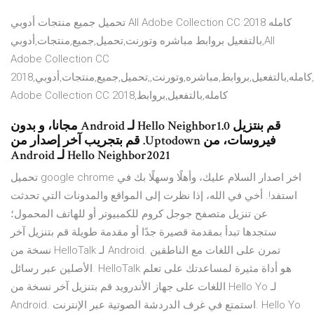
تحميل جميع منتجات أدوبي All Adobe Collection CC 2018 كامله
بالتفعيل بروابط مباشره وتورنت,تحميل,جميع,منتجات,أدوبي,All
Adobe Collection CC
2018,كامله,بالتفعيل,بروابط,مباشره,وتورنت,,تحميل,جميع,منتجات,أدوبي,All
Adobe Collection CC 2018,كامله,بالتفعيل,بروابط
‫قم بنتزيل Hello Neighbor1.0 لـ Android مجانا، و بدون
فيروسات، من Uptodown. قم بتجريب آخر إصدار من
Hello Neighbor2021 لـ Android
تحميل google chrome اخر اصدار السلام عليك، وأهلًا وسهلًا بك في
استفد!. أخي في الله، إذا نظرت إلى المواقع والمدونات التي تحدثت
عن تنزيل متصفح جوجل كروم للكمبيوتر أو للهاتف المحمول؛
ستجدها تبدأ بمقدمة قصيرة جدًا أو مقدمة طويلة قم بتنزيل آخر
نسخة من HelloTalk لـ Android. تمرن على اللغات مع الناطقين
الأصلين عبر رسائل. HelloTalk هو أداة مثيرة لمساعدتك على تعلم
اللغات على جهاز الأندرويد قم بتنزيل آخر نسخة من Hello Yo لـ
Android. استمتع في غرف الدردشة الصوتية عبر الإنترنت. Hello Yo