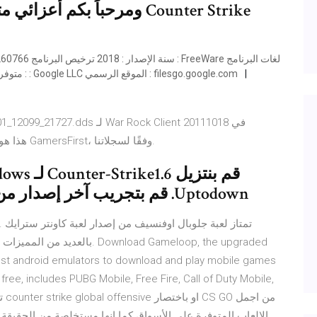
ومرحباً بكم أعزائي متابعي و
: متوفر بأكثر من 25 لغة حجم البرنامج : 6 ميجا بايت مطور البرنامج : Google LLC الموقع الرسمي : filesgo.google.com
11/07/2011 في Windows 10. هذا هو تاريخ أحدث إصدار من GamersFirst، وفقًا لسجلاتنا.
Uptodown. قم بتجريب آخر إصدار من Counter-Strike2018 لـ Windows
بالعديد من المميزات التي تجعل
est android emulators to download and play mobile games
ree, includes PUBG Mobile, Free Fire, Call of Duty Mobile,
الالعاب المتوفرة على الأسواق كما انها مستخلصة من الحقيقة او