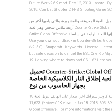
Future War v2.6.9 mod. Dec 12, 2019. Lanota - 
يل اللعبة المعروفة، والمشهورة، والتي يلعبها أكثر من
أربعة ملايين شخص وهي لعبة Counter-Strike Global 17 تشرين الأول (أكتوبر) 2019 تنزيل لعبة الأكشن Counter
Strike Global Offensive الأصلية كاملة للكمبيوتر إنها اللعبة الرابعة في سلسلة Counter-Strike وتم إصدارها لأنظمة
Use your own soundtrack in Counter-Strike: Globa
(v2. 5.0) · Snapcraft · Keywords · License · Lat
but safe decision to cancel the ESL One Rio Maj
19 Looking where to download CS 1.6? Here you c
تحميل Counter-Strike: Global Offensive (CS: GO). من برنامج "Valve" تم
بة إطلاق النار الكلاسيكية الخاصة
بجهاز الحاسوب من نوع
18 حزيران (يونيو) 2018 ااخيراا تنزيل لعبة كاونتر سترايك اخر اصدار على الهاتف تنزيل لعبة csgo على الهاتف(المواجهة
٢). 11,623 views11K views. • Jun 18, 2018. 605. 39. Up to date offset and dumper-config for Counter-Strike:
Global Offensive. For more informations visit t