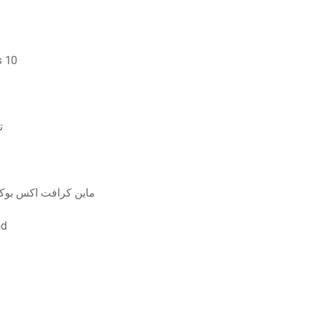
تنزيل برنامج ت
ت
ماين كرافت اكس بوكس ​​360 ماين كرافت اكس بوكس ​​ماكدونا
تحميل