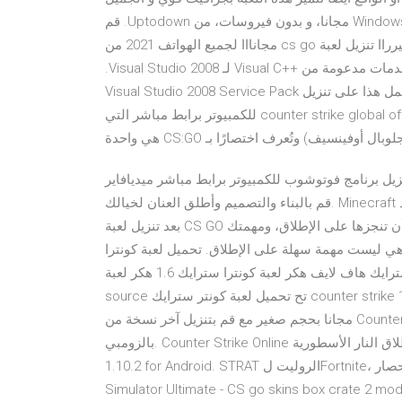
فيه انه يمكنك تشغيله هلى ‫قم بنتزيل Counter-Strike1.6 لـ Windows مجانا، و بدون فيروسات، من Uptodown. قم
بتجريب آخر إصدار من Counter-Strike2018 لـ Windows وأخيرراا تنزيل لعبة cs go مجانااا لجميع الهواتف 2021 من
شركات تتنافس حول اصدار العاب الرويال تعد هذه أحدث حزمة خدمات مدعومة من Visual C++‎ لـ Visual Studio 2008.
حسنت حزمة الخدمة هذه الاستجابة والاستقرار والأداء. ملاحظة يعمل هذا على تنزيل Visual Studio 2008 Service Pack
1 وMicrosoft ‎.NET Framework 3.5 SP1. تحميل لعبة counter strike global offensive للكمبيوتر برابط مباشر التي
فينسيف) وتُعرف اختصارًا بـ CS:GO هي واحدة
ل برنامج فوتوشوب للكمبيوتر برابط مباشر ميديافاير photoshop قم بتنزيل آخر نسخة من Minecraft لـ Windows.
قم بالبناء والتصميم وأطلق العنان لخيالك. Minecraft هي لعبة ممتلئ بالمغامرة، الإستكشاف والإبداع أين تبقى على قيد
بعد تنزيل لعبة CS GO على جهازك، ستجد بين يديك 5 من أقوى المهام التي يمكن أن تنجزها على الإطلاق، ومهمتك
هي ليست مهمة سهلة على الإطلاق. تحميل لعبة كونترا
سترايك هاف لايف هكر لعبة كونترا سترايك 1.6 هكر لعبة counter strike 1.6 no steam هكر لعبة counter strike
source تح تحميل لعبة كونتر سترايك counter strike 1.6 و كما يسميها البعض كونترا أو كاونتر النسخة الاصلية كاملة
مجانا بحجم صغير مع قم بتنزيل آخر نسخة من Counter Strike Online لـ Windows. Counter Strike مجانية ومليئة
بالزومبي. Counter Strike Online خادم مكرس خصيصا للعبة إطلاق النار الأسطورية Download Strat Roulette apk
1.10.2 for Android. STRAT الروليت لFortnite، قوس قزح ستة الحصار، PUBG، CS: GO والمراقبة من جانب Case
Simulator Ultimate - CS go skins box crate (تسوق مجاني) Dec 12, 2019. Defense Legend 3: