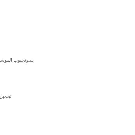
سبونجبوب الموسيقى
oy whales