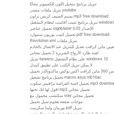
تنزيل برنامج متخيل اللون للكمبيوتر مجانًا
تنزيل ملفات مصدر youtube
نسيم الصيف كريس براون mp3 free download
ثبيت أفاست لنظام التشغيل windows 10
تحميل عناصر signblazer الإصدار 6.05
تحميل كتيب بوربون ستيوارد pdf free download
Riivolution xml تنزيل ملفات
عيين ماين كرافت تعديل للتنزيل عند الاتصال بالخادم
لعبة طارد الأرواح الشريرة 2 تحميل مجاني
تنزيل tuneecu على نظام التشغيل windows 10
لا يمكن تنزيل الكتب على تطبيق كيندل
لدز تحميل
تحميل برنامج تشغيل macos asus mb16ac
 اغنية الفراشة ترافيس سكوت mp3 download
اقول لها انك تحبها mp3 تحميل مجاني
سكتشب محمول مع vray تحميل مجاني
موجات صفعة هجوم سيل تحميل
بوزمان ولينا سكريبت pdf تنزيل
تنزيل الملفات المحددة فقط في المثبت المتقدم