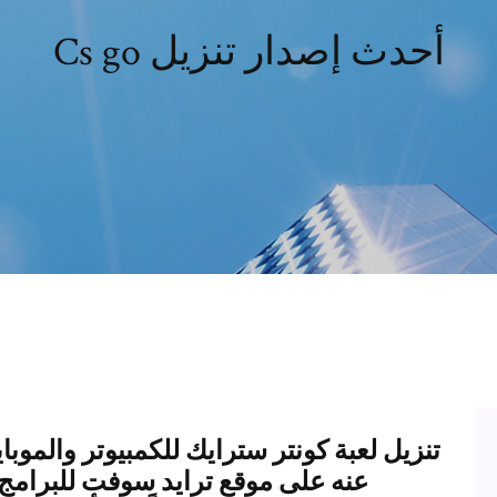
Cs go أحدث إصدار تنزيل
تنزيل لعبة كونتر سترايك للكمبيوتر والمو
عنه على موقع ترايد سوفت للبرامج وا