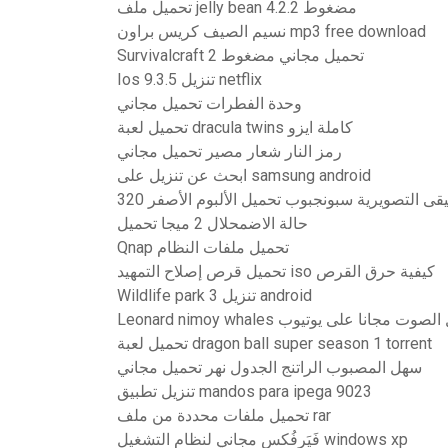
تحميل ملف jelly bean 4.2.2 مضغوط
نسيم الصيف كريس براون mp3 free download
Survivalcraft 2 تحميل مجاني مضغوط
Ios 9.3.5 تنزيل netflix
وحدة الفطرات تحميل مجاني
تحميل لعبة dracula twins كاملة ايزو
رمز النار شعار مصير تحميل مجاني
ابحث عن تنزيل على samsung android
 التصويرية سبونجبوب تحميل الألبوم الأصفر 320
حالة الاضمحلال 2 ميجا تحميل
Qnap تحميل ملفات النظام
تحميل قرص إصلاح التمهيد iso كيفية حرق القرص
Wildlife park 3 تنزيل android
Leonard nim تحميل الصوت مجانا على يوتيوب
تحميل لعبة dragon ball super season 1 torrent
سهل المصبوب الراتنج الجدول نهر تحميل مجاني
تنزيل تطبيق mandos para ipega 9023
تحميل ملفات محددة من ملف rar
فَيَرفُكس مجاني لنظام التشغيل windows xp