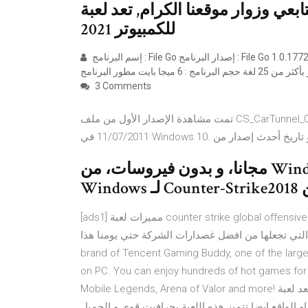
زوار موقعنا الكرام, تعد لعبة Counter Strike
2021 للكمبيوتر
إسم البرنامج : File Go إصدار البرنامج : File Go 1.0.177260766 سنة الإصدار : 2018 ترخيص البرنامج : FreeWare لغات البرنامج
3 Comments
تمت مشاهدة الإصدار الأول من ملف CS_CarTunnel_01_12099_21727.dds لـ War Rock Client 20111018 في
‫قم بنتزيل Counter-Strike1.6 لـ Windows مجانا، و بدون فيروسات، من
[ads1] مميزات لعبة counter strike global offensive. تمتاز لعبة جلوبال اوفنسيف من إصدار لعبة كاونتر سترايك
ها من افضل غصدارات الشركة حتي يومنا هذا. Download Gameloop, the upgraded
brand of Tencent Gaming Buddy, one of the larg
on PC. You can enjoy hundreds of hot games for f
Mobile Legends, Arena of Valor and more! تعد لعبة counter strike global offensive او باختصار CS GO من اجمل
 الواقع ايضا تتميز هذه اللعبة بجرافيت قوي و الجميل