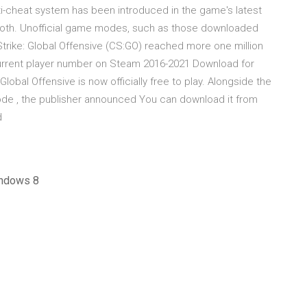
nti-cheat system has been introduced in the game's latest
mooth. Unofficial game modes, such as those downloaded
Strike: Global Offensive (CS:GO) reached more one million
rrent player number on Steam 2016-2021 Download for
bal Offensive is now officially free to play. Alongside the
ode , the publisher announced You can download it from
d
تنزيل برنامج مكافحة الفيروسات لنظام ال