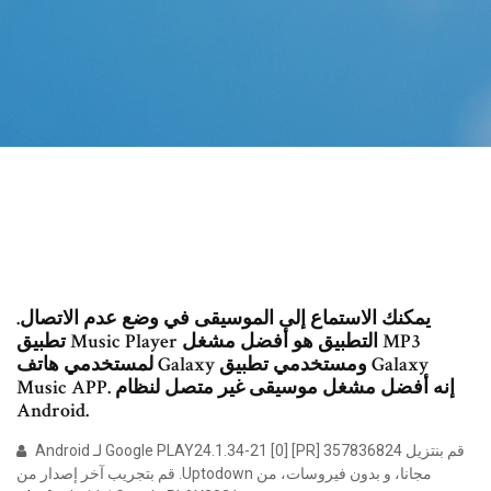
يمكنك الاستماع إلى الموسيقى في وضع عدم الاتصال.
تطبيق Music Player التطبيق هو أفضل مشغل MP3
لمستخدمي هاتف Galaxy ومستخدمي تطبيق Galaxy
Music APP. إنه أفضل مشغل موسيقى غير متصل لنظام
Android.
‫قم بنتزيل Google PLAY24.1.34-21 [0] [PR] 357836824 لـ Android
مجانا، و بدون فيروسات، من Uptodown. قم بتجريب آخر إصدار من