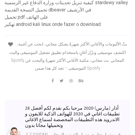
كيفية تنزيل تحديثات وزارة الدفاع غير الرسمية stardewy valley
تحميل النسخة القديمة dbeaver في الأرشيف
تحميل pdf على الهاتف
تهكير android kali linux onde fazer o download
بثّ الألبومات والأغاني الأكثر شهرةً بشكل مجاني، ابحث عن أغنية،
اكتشف موسيقى ونزّل أغانٍ باستخدام تطبيق تشغيل الموسيقى والبث
Spotify المجاني. بث مجاني، مكتبة الأغاني الأكثر شهرةً والبحث عن
الموسيقى – تجد كل هذا ضمن Spotify
28 آذار (مارس) 2020 مرحبا بكم نقدم لكم أفضل
تطبيقات اغاني في 2020 للهواتف الذكية للايفون و
الاندرويد هذه التطبيقات المخصصة لسماع الاغاني
وتحميلها مجانا بدون
‫قم بنتزيل تطبيق تنزيل الفيديو المجاني (IDM)7.32 لـ