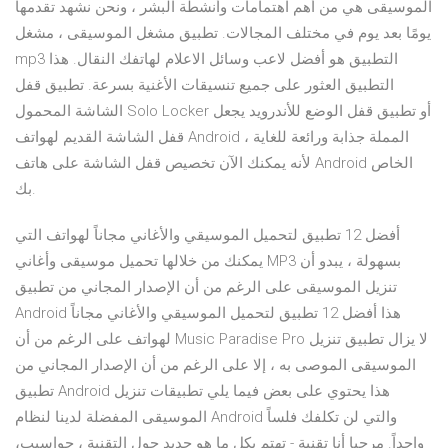
الموسيقى هي من أهم اهتمامات وأنشطة البشر ، ونحن نشهد تقدمها
يومًا بعد يوم في مختلف المجالات. تطبيق مشغل الموسيقى ، مشغل
mp3 التطبيق هو أفضل لاعب وسائل الاعلام لهاتفك النقال. هذا
التطبيق العثور على جميع تنسيقات الأغنية بسرعة. تطبيق قفل
الشاشة المحمول Solo Locker أو تطبيق قفل الوضع للأندرويد يجعل
قفل الشاشة القديم لهواتف Android المملة جذابة ورائعة للغاية ،
لأنه يمكنك الآن تخصيص قفل الشاشة على هاتف Android الخاص
بك.
أفضل 12 تطبيق لتحميل الموسيقي والأغاني مجاناً لهواتف التي
يمكنك من خلالها تحميل موسيقى وأغاني MP3 بسهولة ، يبدو أن
تنزيل الموسيقى على الرغم من أن الإصدار المجاني من تطبيق
Android هذا أفضل 12 تطبيق لتحميل الموسيقي والأغاني مجاناً
لهواتف على الرغم من أن Music Paradise Pro لا يزال تطبيق تنزيل
الموسيقى الموصى به ، إلا على الرغم من أن الإصدار المجاني من
تطبيق Android هذا يحتوي على بعض فيما يلي تطبيقات تنزيل
الموسيقى المفضلة لدينا لنظام Android والتي لن تكلفك فلساً
واحداً. مرحبا أنا تقنية - تهتم بكل ما هو جديد حول التقنية ، حواسيب،