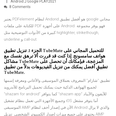
Google PLAY2021 لـ Android
8 Comments
يعتبر PDFelement لنظام Andorid هو أفضل تطبيق google مجاني
للكتابة على ملفات PDF على أجهزة Android. فهو يوفر مجموعة
كبيرة من الأدوات التوضيحية مثل highlighter, strikethough,
underline و call-out.
الجزء 1. تنزيل تطبيق TubeMate للتحميل المجاني على
هواتف سامسونج. إذا كنت قد قررت ألا ترهق نفسك مع
مشاكل TubeMate المزعجة، فبإمكانك أن تحصل على
تطبيقٍ أفضل يمكنك من تنزيل الفيديوهات بدلاً من تطبيق
TubeMate.
تطبيق “شازام” المعروف بعملاق الموسيقى والأغاني ومعرفه إسمها
لجميع الهواتف الذكية حيث يمكنك تحميل البرنامج للأندرويد
“shazam for android” كما يتوافر “shazam app” للآيفون والآيباد
وجميع الأجهزة التي تعمل بنظام تشغيل iOS أما يتوفر مشغل
الموسيقى AIMP الآن في إصدار أخف لنظام Android والذي لا يزال
يحتوي على جميع ميزات إصدار الكمبيوتر الشخصي. تنزيل AIMP