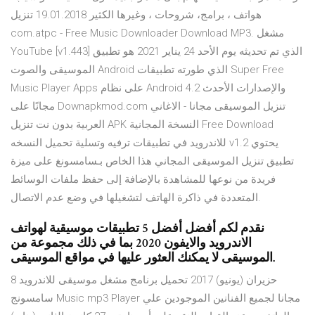
هواتف ، برامج، شروحات ، وغيرها الكثير 19.01.2018 تنزيل
com.atpc - Free Music Downloader Download MP3. مشغل
YouTube [v1.443] الذي تم تحديثه يوم الأحد 24 يناير 2021 هو تطبيق
الموسيقى والصوت Android الذي طورته تطبيقات Super Free
Music Player Apps على نظام Android 4.2 والإصدارات الأحدث
مجانًا على Downapkmod.com تنزيل الموسيقى مجانا - الاغاني
العربية بدون نت تنزيل APK النسخة المجانية Free Download
للاندرويد في تطبيقات ترفيه وتسلية تحميل النسخه v1.2 يحتوي
تطبيق تنزيل الموسيقى المجاني هذا الخاص بـسامسونغ على ميزة
فريدة من نوعها للمشاهدة بالإضافة إلى حفظ ملفات الوسائط
المتعددة في ذاكرة الهاتف لتشغيلها في وضع عدم الاتصال.
نقدم لكم أفضل أفضل 5 تطبيقات موسيقية لهواتف
الاندرويد والايفون 2020 بما في ذلك مجموعة من
الموسيقى لا يمكنك العثور عليها في مواقع الموسيقى.
8 حزيران (يونيو) 2017 تحميل برنامج مشغل موسيقى للاندرويد
سامسونج Music mp3 Player مجانا لجميع الفنانين الموجودين علي