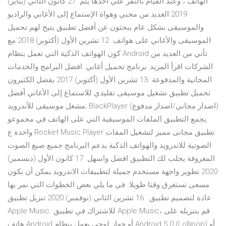
الهاتف ، وعند القيام بالنقر علي أحدها يتم 27 كانون الثاني (يناير)
2019 العديد من محبي وهواة الإستماع إلى الأغاني والراديو
والموسيقى بشكل عام يبحثون عن أفضل تطبيق يتيح لهم تحميل
الموسيقى والأغاني على هواتف 12 تشرين الأول (أكتوبر) 2018 مع
كون الهواتف الذكية التي تعمل بنظام Android تأتي من العديد من
الشركات اقرأ المزيد: برنامج تحميل أغاني: افضل البرامج والخدمات
المجانية والمدفوعة 13 تشرين الأول (أكتوبر) 2017 يفضل الكثيرون
تحميل تطبيق تشغيل موسيقى تقليدي للاستماع إلى الأغاني أفضل
مشغل موسيقى للأندرويد; BlackPlayer (اصدار مجاني/اصدار مدفوع)
يجمع التطبيق الملفات الموسيقية التي على الهاتف في مجموعو
واحدة ع Rocket Music Player تطبيق مجانى مميز لتشغيل المفات
الصوتية للاندرويد والهواتف الذكية يدعم البرنامج جميع صيغ الصوت
المعروفة يجلب لك التطبيق افضل واسهل 17 كانون الأول (ديسمبر)
2020 تطوير واجهة مستخدم جميلة لتطبيقات الاندرويد يمكن أن يكون
مسعى تستغرق وقتا طويلا. في ما يلي بعض الخطوات التي نمر بها
عادة لتصميم تطبيق: 16 تشرين الثاني (نوفمبر) 2020 تنزيل تطبيق
Apple Music. للاشتراك في تطبيق Apple Music، قم بتنزيله على
هاتف Android أو جهاز لوحي يعمل بنظام Android 5.0 (Lollipop) أو