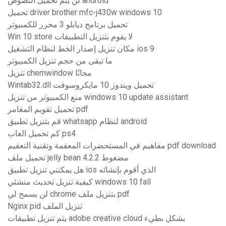
لن يتم تحميل النصوص android
تحميل driver brother mfc-j430w windows 10
تحميل برنامج ديابلو 3 محرر للكمبيوتر
Win 10 store لا يقوم بتنزيل التطبيقات
مكان تنزيل إصدار الخط لنظام التشغيل ios 9
ما تبقى من حجم تنزيل الكمبيوتر
تنزيل chemwindow مجانًا
Wintab32.dll تحميل ويندوز 10 مايكروسوفت
منع الكمبيوتر من تنزيل windows 10 update assistant
تحميل تقويم المغامر pdf
قم بتنزيل تطبيق whatsapp لنظام android
كم تحميل العاب ps4
مفاهيم في المستحضرات المعقمة وتقنية التعقيم pdf download
تحميل ملف jelly bean 4.2.2 مضغوط
هل يمكنني تنزيل تطبيق ios الذي أقوم بإنشائه
كيفية تنزيل تحديث منشئي windows 10 fall
لن يسمح لي chrome بتنزيل ملف pdf
Nginx pid تنزيل الملف
يتم تنزيل تطبيقات adobe creative cloud بشكل بطيء