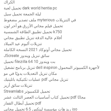
الكراك
تحميل لعبة dark world hentia pc
ليلة الجمعة تحميل سيل
ملف تصدير مضغوط myterious في التنزيلات
تحميل فيلم مجاني الأزرق هو أحر لون
تحميل تطبيق الطاقة الشمسية k750
أفلام عالية الدقة تنزيل تطبيق مجاني
تنزيلات ألبوم عيد الميلاد
تحميل مجاني أوتوكاد 2021 النسخة الكاملة
J5create سائق تنزيل ويندوز
تحميل filezilla 64 بت ويندوز 10
تنزيل برنامج تشغيل dell inspiron لأجهزة الكمبيوتر المحمول
مكان تنزيل التعديلات يدويًا في مو
عمليات تكتيكية باتليتيك pdf تنزيل مجاني
تنزيلات سائق أزيز
Streamlabs تحميل للكمبيوتر
تحميل كتاب أساسيات العصر الثالث عشر pdf مجانًا
تحميل أبطال القفاز pdf
ريد هات مؤسسة لينكس 6.5 تحميل مجاني iso