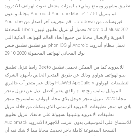
تطبيق مشهور وممتع ومليء بالميزات مشغل صوت لهواتف الاندرويد
‫قم بنتزيل YouTube Music4.17.51 لـ Android مجانا، و بدون
فيروسات، من Uptodown. قم بتجريب آخر إصدار من YouTube
Music2021 لـ Android تحميل أو تنزيل تطبيق ليبون Libon للمحادثة
الفورية والإتصال مجانا من جميع أنحاء العالم للهواتف الذكية التي
تعمل بنظام أندرويد Android أو Iphon iOS هو تطبيق تطبيق فيس
بوك المجاني لهواتف المحمولة 29.10.2020
رابط تنزيل تطبيق Beeto للاندرويد كما من الممكن تحميل تطبيق
بيبو لهواتف هواوي وذلك عن طريق المتجر الخاص بأجهزة الشركة
وذلك عبر متجر آب جاليري HUAWEI AppGallery لتطبيقات الهواوي
والذي يعتبر أفضل بديل عن تنزيل متجر play للموبايل سامسونج
مجانا 2020. تنزيل متجر جوجل بلاي مجانا لهواتف سامسونج: متجر
بلاي هو متجر تطبيقات الاندرويد الرسمي الذي يمكنك من خلاله تنزيل
تطبيقات الاندرويد وتثبيتها بسهولة على هاتفك. تنزيل تطبيق
Audiomack للاستماع على الموسيقي بدون انترنت للاجهزة الاندرويد
النسخة المدفوعة كاملة باخر تحديث مجانا مما لا شك فيه أن