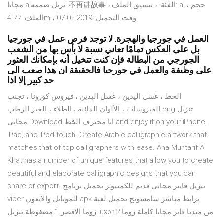
مجانا aiنزيل صممه: 不再讲故事 ، الفئة: ، تنسيق الملف: ai ، حجم
الملف: 4.77m ، وقت التحميل: 2019-05-07
العمل في جورجيا والهجرة. لا توجد فرص عمل في جورجيا
بل على العكس تمامًا تعاني نسبة لا بأس بها من الشعب
الجورجي من البطالة فإن كنت تتخيل أنه بإمكانك العثور
على وظيفة والعمل في جورجيا فالحقيقة ان هذا صعب الى
حد كبير إلا اذا
الخط ، غسل اليدين ، غسل اليدين ، فيروس كورونا ، تجنب
الفيروسات ، الألوان المائية ، الطلاء ، الحبر الرطب png تنزيل
مجاني Download انا محترف الخط and enjoy it on your iPhone,
iPad, and iPod touch. ‎Create Arabic calligraphic artwork that
matches that of top calligraphers with ease. Ana Muhtarif Al
Khat has a number of unique features that allow you to create
beautiful and elaborate calligraphic designs that you can
share or export. تنزيل فايبر مجاني قديم للكمبيوتر تحميل برنامج
viber للموبايل والايفون apk برابط مباشر سامسونج تحميل لعبة
زوما الاقصر 1 مضغوطة تنزيل luxor 2 من ميديا فاير مجانا كاملة زوما