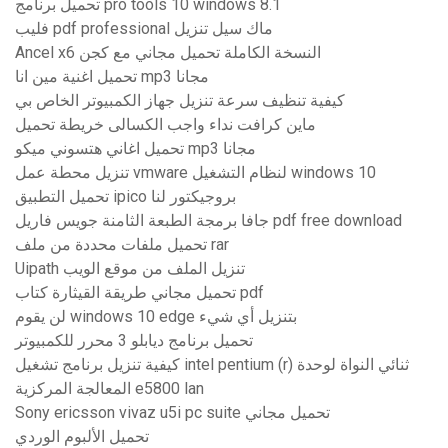
تحميل برنامج pro tools 10 windows 8.1
فليب pdf professional ماك سيل تنزيل
Ancel x6 النسخة الكاملة تحميل مجاني مع كجن
تحميل اغنية مين انا mp3 مجانا
كيفية تنظيف سرعة تنزيل جهاز الكمبيوتر الخاص بي
ماين كرافت نداء واجب الكسالى خريطة تحميل
تحميل اغاني هتسوني ميكو mp3 مجانا
تنزيل محطة عمل vmware لنظام التشغيل windows 10
تحميل التطبيق ipico بروجيكتور لنا
جافا برمجة الطبعة الثامنة جويس فاريل pdf free download
تحميل ملفات محددة من ملف rar
Uipath تنزيل الملف من موقع الويب
تحميل مجاني طريقة القيثارة كتاب pdf
لن يقوم windows 10 edge بتنزيل أي شيء
تحميل برنامج ديابلو 3 محرر للكمبيوتر
كيفية تنزيل برنامج تشغيل intel pentium (r) ثنائي النواة لوحدة
المعالجة المركزية e5800 lan
Sony ericsson vivaz u5i pc suite تحميل مجاني
تحميل الألبوم الوردي