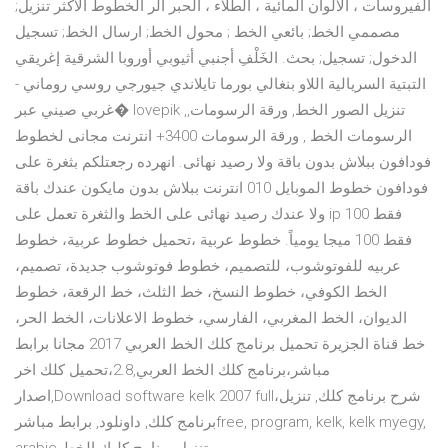
الفيروسات ، الألوان المائية ، الطلاء ، الحبر الر الخطوط الاكثر تنزيل;
مصممي الخط; بائعي الخط ; محول الخط; ارسال الخط; تسجيل
الدخول; تسجيل; بحث. الخَلْفِ أجنبي أثيوبي أوروبا الشرقية إغريقي
التبتية السريالية اللاو بنغالي بورما تايلاندي جيورجي روسي روماني -
غربي صيني عبر� lovepik ,تنزيل الصور الخط, ورقة الرسومات,
الرسومات الخط , ورقة الرسومات 3400+ انترنت مجانى لخطوط
فودافون ببلاش بدون باقة ولا رصيد نهائى. انهرده رجعتلكم بثغرة على
فودافون خطوط الموبايل 010 انترنت ببلاش بدون مايكون عندك باقة
ولا عندك رصيد نهائى على الخط والثغرة تعمل على ip 100 فقط
فقط 100 ميجا يومياً. خطوط عربية ،تحميل خطوط عربية، خطوط
عربيه للفوتوشوب، للتصميم، خطوط فوتوشوب جديدة، تصميم،
الخط الكوفي، خطوط النسخ، خط الثلث، خط الرقعة، خطوط
الديوان، الخط المغربي، الفارسي، خطوط الاعلانات، الخط الحر،
خط قناة الجزيرة تحميل برنامج كلك الخط العربي 2017 مجانا برابط
مباشر،برنامج كلك الخط العربي,2.8،تحميل كلك اخر
اصدار,Download software kelk 2007 full،شرح برنامج كلك, تنزيل
برنامج كلك, داونلود, برابط مباشرfree, program, kelk, kelk myegy,