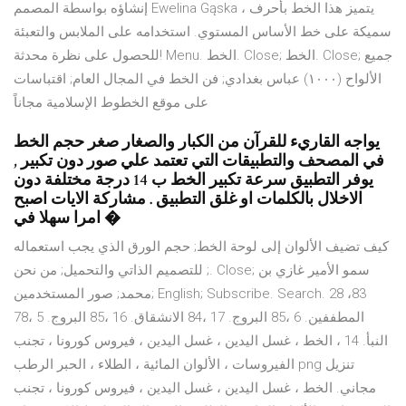
إنشاؤه بواسطة المصمم Ewelina Gąska ، يتميز هذا الخط بأحرف
سميكة على خط الأساس المستوي. استخدامه على الملابس والتعبئة
للحصول على نظرة محدثة! Menu. الخط. Close; الخط. Close; جميع
الألواح (۱۰۰۰) عباس بغدادي; فن الخط في المجال العام; اقتباسات
على موقع الخطوط الإسلامية مجاناً
يواجه القاريء للقرآن من الكبار والصغار صغر حجم الخط
في المصحف والتطبيقات التي تعتمد علي صور دون تكبير ,
يوفر التطبيق سرعة تكبير الخط ب 14 درجة مختلفة دون
الاخلال بالكلمات او غلق التطبيق . مشاركة الايات اصبح
امرا سهلا في �
كيف تضيف الألوان إلى لوحة الخط; حجم الورق الذي يجب استعماله
; للتصميم الذاتي والتحميل; من نحن. Close; سمو الأمير غازي بن
محمد; صور المستخدمين; English; Subscribe. Search. 28 ،83
المطففين. 6 ،85 البروج. 17 ،84 الانشقاق. 16 ،85 البروج. 5 ،78
النبأ. 14 ، الخط ، غسل اليدين ، غسل اليدين ، فيروس كورونا ، تجنب
الفيروسات ، الألوان المائية ، الطلاء ، الحبر الرطب png تنزيل
مجاني. الخط ، غسل اليدين ، غسل اليدين ، فيروس كورونا ، تجنب