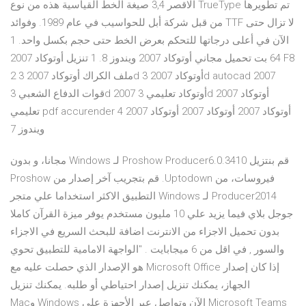
الاقصر 3,4 صيغة الخط القياسية هذه من نوع TrueType تم تطويرها
من قبل شركة أبل للحواسيب في عام 1989. وفوائد TTF لا تزال حتى
الآن في أعلى درجاتها للتحكم بعرض الخط حتى حجم بكسل واحد. 1
64 بت تحميل مجاني أوتوكاد 2007 ويندوز 8. 1 تنزيل أوتوكاد 2007 F8
2 ملف الكراك أوتوكاد 2007 3d أوتوكاد 2007 3d autocad 2007
قوات الدفاع الشعبي 3d 2007 أوتوكاد تعليمي 3d 2007 أوتوكاد
تعليمي pdf accurender 4 أوتوكاد 2007 أوتوكاد 2007 أوتوكاد 2007
ويندوز 7
‫قم بنتزيل Proshow Producer6.0.3410 لـ Windows مجانا، و بدون
فيروسات، من Uptodown. قم بتجريب آخر إصدار من Proshow
Producer2014 لـ Windows التطبيق الاكثر استخداما علي متجر
جوجل بلاي فيما يزيد علي 10 مليون مستخدم يوفر ميزة القرآن كاملا
بدون تحميل الاجزاء من الانترنت اضافة للبحث السريع في الاجزاء
والسور , في اقل من 6 ميجابايت . "الواجهة الامامية للتطبيق تحوي
إذا كان إصدار Microsoft Office هو الإصدار الذي حصلت عليه مع
الجهاز، يمكنك تنزيل إصدار احتياطي أو طلبه. يمكنك تنزيل
Microsoft Teams الآن وتواصل عبر الأجهزة على Windows وMac