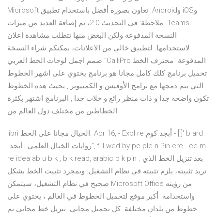
وiOS وAndroid. تعاون بصورة أفضل باستخدام تطبيق Microsoft
Teams. ملاحظة: في التحديث 2.0، تم إضافة العديد من ميزات
النسخة المدفوعة ولكن البعض منها تتطلب مشاهدة إعلان
لاستخدامها. لتطبيق خالي من الاعلانات، يمكنكم شراء النسخة
المدفوعة "محترف الخط CalliPro" صمم اجمل لوحات الخط العربي
تحميل برنامج كلك كامل مجانا هو برنامج يحتوي على اشهر الخطوط
التي يتم دمجها مع برامج الأوفيس و الكمبيوتر , بحيث هذه الخطوط
تكون واضحة جدا و ذات منظر رائع و خلاب جدا , البرنامج اشتهر بكثرة
الخطاطين من مختلف دول العالم من
libri الخيال مجانا على الخط. Apr 16, - Expl re أبجد.كوم - [ ]' b ard
"روايات الخيال العلمي | أبجد", f ll wed by pe ple n Pin ere . ee m
re idea ab u b k , b k read, arabic b k pin . بعد تنزيل الخط الذي
تريد تثبيته، يلزم تثبيته في نظام التشغيل. وبمجرد تثبيت الخط بشكل
صحيح في نظام التشغيل، سيتمكن Microsoft Office من رؤيته
واستخدامه. أكبر موقع لتحميل الخطوط في العالم ، يحتوي على
خطوط من بلدان مختلفة. كل تحميل مجاني. تنزيل خط مجاني تم